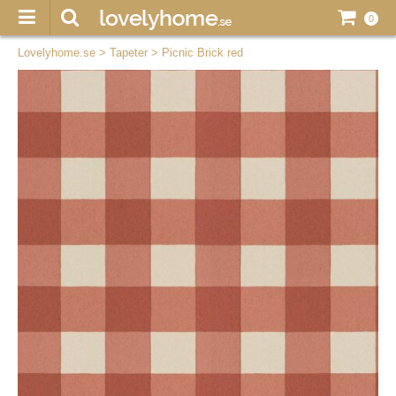
0
Lovelyhome.se
>
Tapeter
>
Picnic Brick red