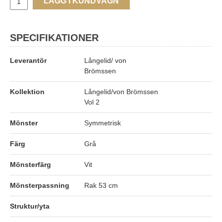
LÄGG I KUNDVAGN
SPECIFIKATIONER
Leverantör
Långelid/ von
Brömssen
Kollektion
Långelid/von Brömssen
Vol 2
Mönster
Symmetrisk
Färg
Grå
Mönsterfärg
Vit
Mönsterpassning
Rak 53 cm
Struktur/yta