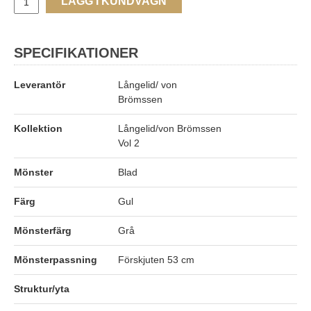
LÄGG I KUNDVAGN
SPECIFIKATIONER
Leverantör
Långelid/ von
Brömssen
Kollektion
Långelid/von Brömssen
Vol 2
Mönster
Blad
Färg
Gul
Mönsterfärg
Grå
Mönsterpassning
Förskjuten 53 cm
Struktur/yta