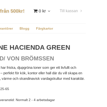
 från 500kr!
0 kr
Till kassan
Logga in
rantörer
Blogg
Färgkartor
NE HACIENDA GREEN
D/ VON BRÖMSSEN
ar friska, djupgröna toner som ger ett livfullt och
 perfekt för kök, kontor eller hall där du vill skapa en
i, värme och skandinavisk vardagskultur med karaktär.
25-65
veranstid: Normalt 2 - 4 arbetsdagar