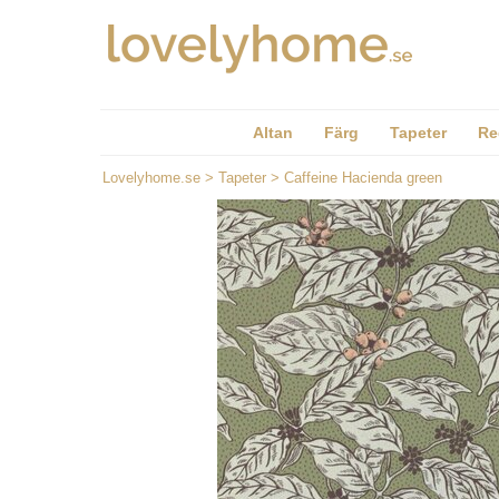
Altan
Färg
Tapeter
Re
Lovelyhome.se
>
Tapeter
>
Caffeine Hacienda green