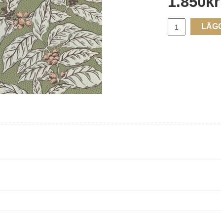
1.850
kr
LÄG