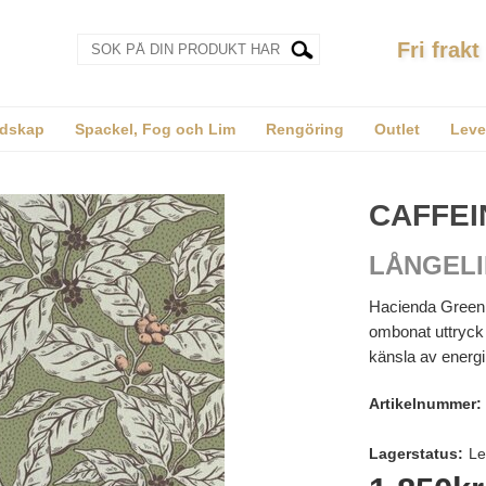
Fri frakt
dskap
Spackel, Fog och Lim
Rengöring
Outlet
Leve
CAFFEI
LÅNGELI
Hacienda Green h
ombonat uttryck –
känsla av energ
Artikelnummer:
Lagerstatus:
Le