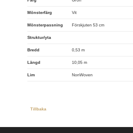
Färg
Grön
Mönsterfärg
Vit
Mönsterpassning
Förskjuten 53 cm
Struktur/yta
Bredd
0,53 m
Längd
10,05 m
Lim
NonWoven
Tillbaka