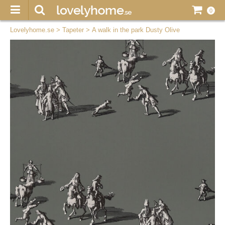
0
Lovelyhome.se
>
Tapeter
>
A walk in the park Dusty Olive