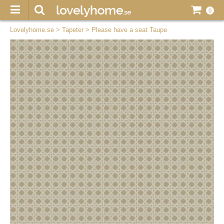
0
Lovelyhome.se
>
Tapeter
>
Please have a seat Taupe