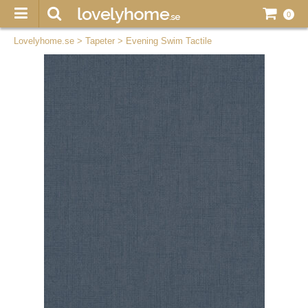
0
Lovelyhome.se
>
Tapeter
>
Evening Swim Tactile