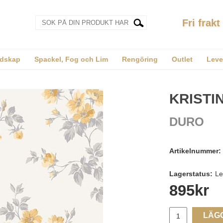
Fri frakt
dskap
Spackel, Fog och Lim
Rengöring
Outlet
Leve
KRISTI
DURO
Artikelnummer:
Lagerstatus:
Le
895
kr
LÄG