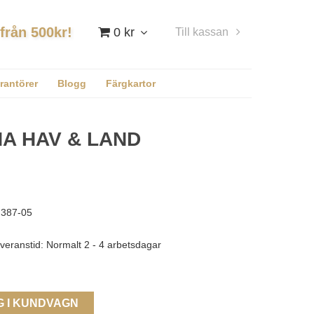
 från 500kr!
0 kr
Till kassan
Logga in
rantörer
Blogg
Färgkartor
NA HAV & LAND
387-05
veranstid: Normalt 2 - 4 arbetsdagar
G I KUNDVAGN