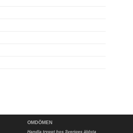
V
OMDÖMEN
Handla tryggt hos Sveriges äldsta