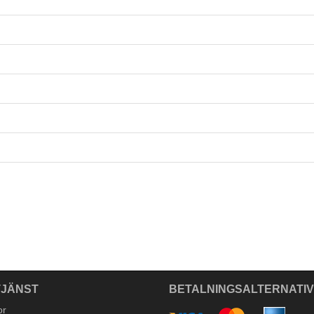
JÄNST
BETALNINGSALTERNATI
or