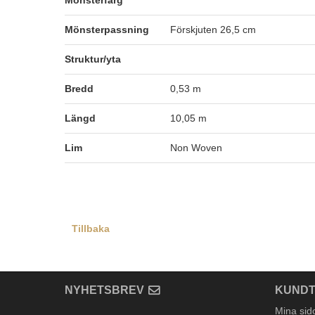
Mönsterfärg
Mönsterpassning
Förskjuten 26,5 cm
Struktur/yta
Bredd
0,53 m
Längd
10,05 m
Lim
Non Woven
Tillbaka
NYHETSBREV
KUNDT
Mina sid