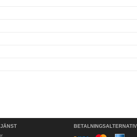
JÄNST
BETALNINGSALTERNATI
or