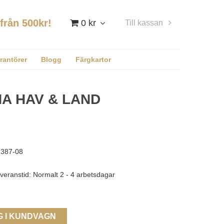
 från 500kr!
0 kr
Till kassan
Logga in
rantörer
Blogg
Färgkartor
NA HAV & LAND
387-08
veranstid: Normalt 2 - 4 arbetsdagar
G I KUNDVAGN