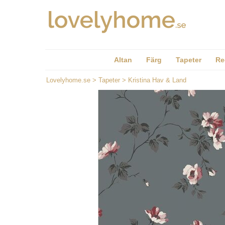
Altan
Färg
Tapeter
Re
Lovelyhome.se
>
Tapeter
>
Kristina Hav & Land