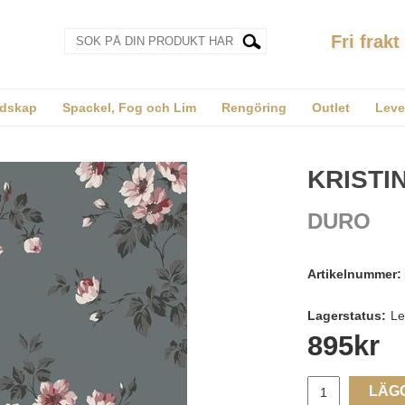
Fri frakt
dskap
Spackel, Fog och Lim
Rengöring
Outlet
Leve
KRISTI
DURO
Artikelnummer:
Lagerstatus:
Le
895
kr
LÄG