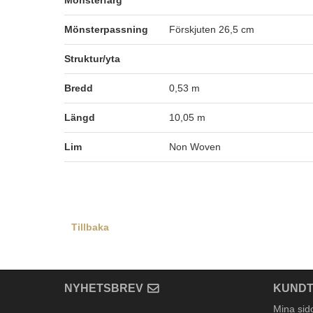
Mönsterfärg
Mönsterpassning
Förskjuten 26,5 cm
Struktur/yta
Bredd
0,53 m
Längd
10,05 m
Lim
Non Woven
Tillbaka
NYHETSBREV
KUNDT
Mina sid