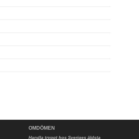
V
OMDÖMEN
Handla tryggt hos Sveriges äldsta