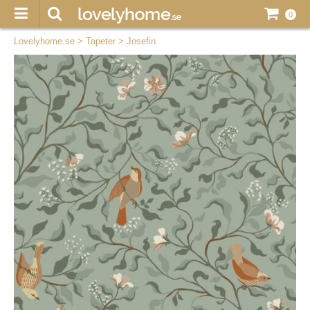
0
Lovelyhome.se
>
Tapeter
>
Josefin