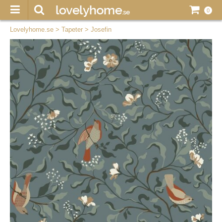
0
Lovelyhome.se
>
Tapeter
>
Josefin