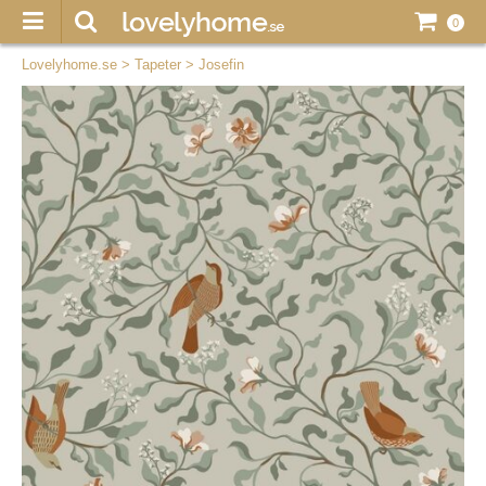
0
Lovelyhome.se
>
Tapeter
>
Josefin