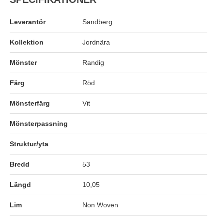
Leverantör
Sandberg
Kollektion
Jordnära
Mönster
Randig
Färg
Röd
Mönsterfärg
Vit
Mönsterpassning
Struktur/yta
Bredd
53
Längd
10,05
Lim
Non Woven