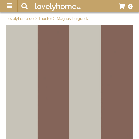
0
Lovelyhome.se
>
Tapeter
>
Magnus burgundy