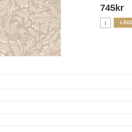
745
kr
LÄG