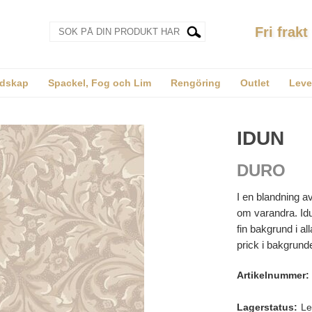
Fri frakt
dskap
Spackel, Fog och Lim
Rengöring
Outlet
Leve
IDUN
DURO
I en blandning av
om varandra. Idun
fin bakgrund i all
prick i bakgrund
Artikelnummer:
Lagerstatus:
Le