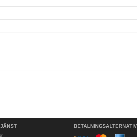
JÄNST
BETALNINGSALTERNATI
or