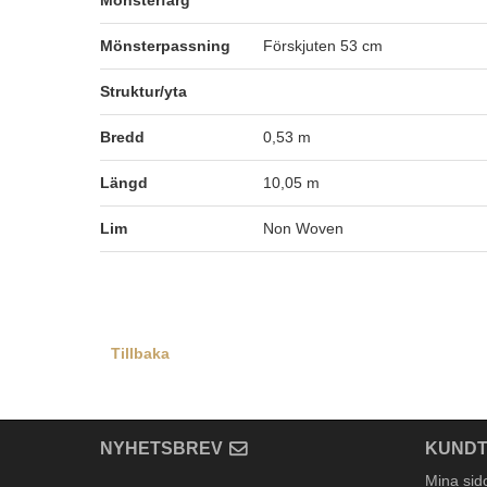
Mönsterfärg
Mönsterpassning
Förskjuten 53 cm
Struktur/yta
Bredd
0,53 m
Längd
10,05 m
Lim
Non Woven
Tillbaka
NYHETSBREV
KUNDT
Mina sid