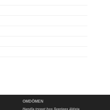
V
OMDÖMEN
Handla tryggt hos Sveriges äldsta