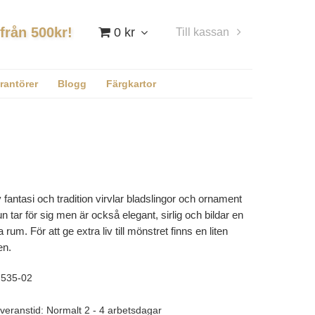
 från 500kr!
0 kr
Till kassan
Logga in
rantörer
Blogg
Färgkartor
 fantasi och tradition virvlar bladslingor och ornament
 tar för sig men är också elegant, sirlig och bildar en
a rum. För att ge extra liv till mönstret finns en liten
en.
535-02
veranstid: Normalt 2 - 4 arbetsdagar