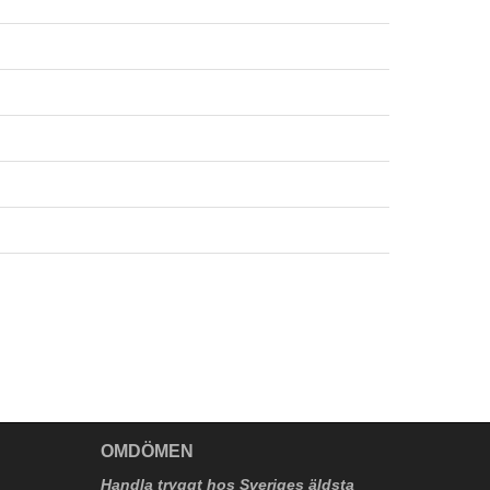
V
OMDÖMEN
Handla tryggt hos Sveriges äldsta