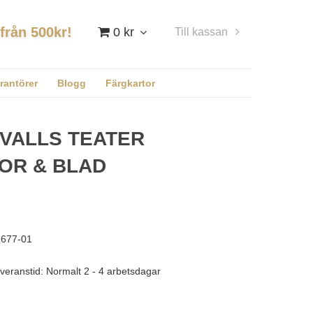
 från 500kr!
0 kr
Till kassan
Logga in
rantörer
Blogg
Färgkartor
VALLS TEATER
OR & BLAD
677-01
veranstid: Normalt 2 - 4 arbetsdagar