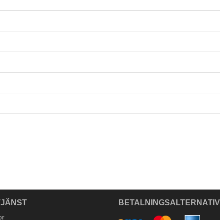
JÄNST
BETALNINGSALTERNATI
or