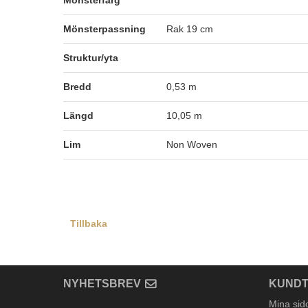
Mönsterfärg
Mönsterpassning
Rak 19 cm
Struktur/yta
Bredd
0,53 m
Längd
10,05 m
Lim
Non Woven
Tillbaka
NYHETSBREV
KUNDT
Mina sid