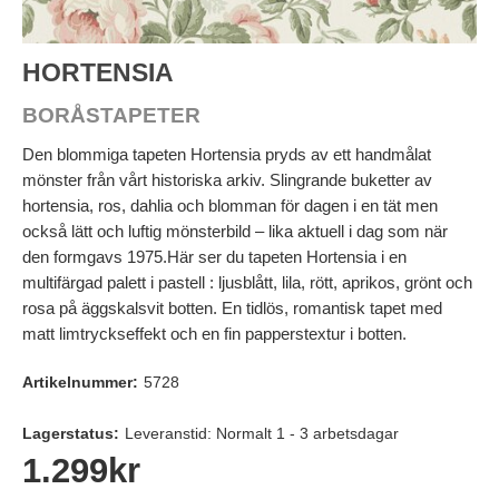
HORTENSIA
BORÅSTAPETER
Den blommiga tapeten Hortensia pryds av ett handmålat
mönster från vårt historiska arkiv. Slingrande buketter av
hortensia, ros, dahlia och blomman för dagen i en tät men
också lätt och luftig mönsterbild – lika aktuell i dag som när
den formgavs 1975.Här ser du tapeten Hortensia i en
multifärgad palett i pastell : ljusblått, lila, rött, aprikos, grönt och
rosa på äggskalsvit botten. En tidlös, romantisk tapet med
matt limtryckseffekt och en fin papperstextur i botten.
Artikelnummer:
5728
Lagerstatus:
Leveranstid: Normalt 1 - 3 arbetsdagar
1.299
kr