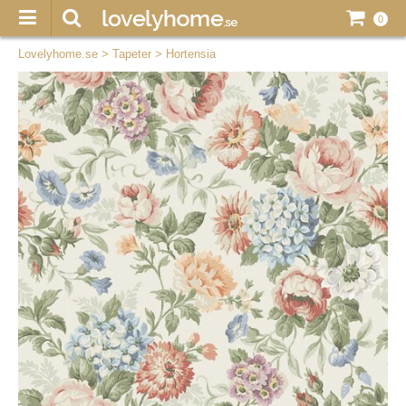
0
Lovelyhome.se
>
Tapeter
>
Hortensia