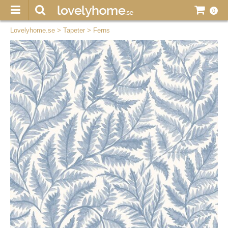
0
Lovelyhome.se
>
Tapeter
>
Ferns