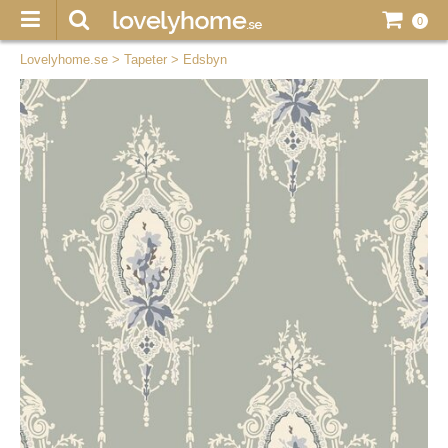
0
Lovelyhome.se
>
Tapeter
>
Edsbyn