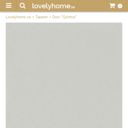
0
Lovelyhome.se
>
Tapeter
>
Duro "Qvintus"