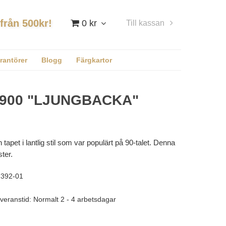
 från 500kr!
0 kr
Till kassan
Logga in
rantörer
Blogg
Färgkartor
900 "LJUNGBACKA"
tapet i lantlig stil som var populärt på 90-talet. Denna
ter.
392-01
veranstid: Normalt 2 - 4 arbetsdagar