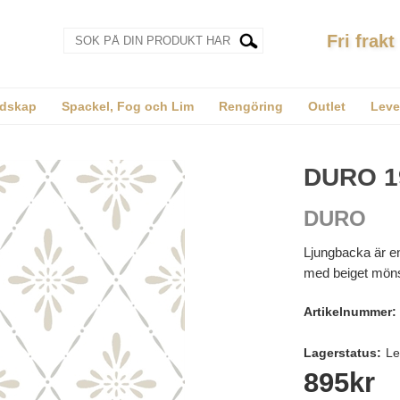
Fri frakt
dskap
Spackel, Fog och Lim
Rengöring
Outlet
Leve
DURO 1
DURO
Ljungbacka är en 
med beiget möns
Artikelnummer:
Lagerstatus:
Le
895
kr