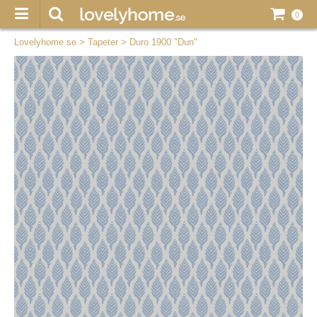
0
Lovelyhome.se
>
Tapeter
>
Duro 1900 "Dun"