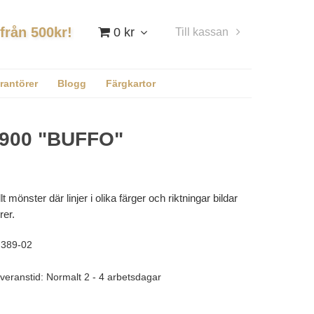
 från 500kr!
0 kr
Till kassan
Logga in
rantörer
Blogg
Färgkartor
900 "BUFFO"
llt mönster där linjer i olika färger och riktningar bildar
rer.
389-02
veranstid: Normalt 2 - 4 arbetsdagar