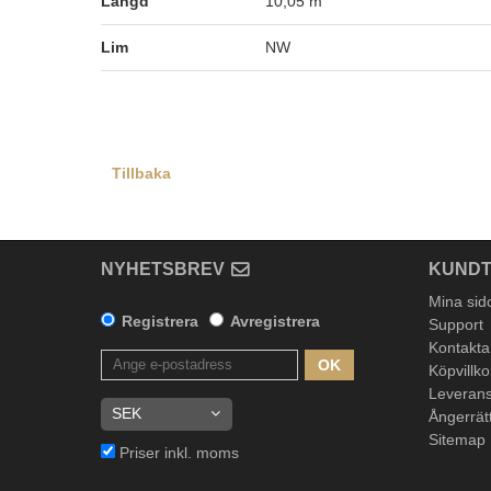
Längd
10,05 m
Lim
NW
Tillbaka
NYHETSBREV
KUNDT
Mina sid
Registrera
Avregistrera
Support
Kontakta
OK
Köpvillko
Leverans
Ångerrät
Sitemap
Priser inkl. moms