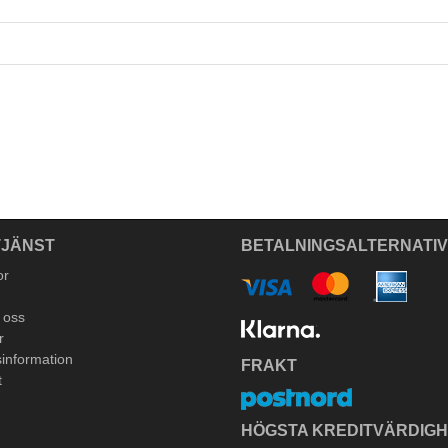
JÄNST
BETALNINGSALTERNATI
or
 oss
r
information
FRAKT
t
HÖGSTA KREDITVÄRDIG