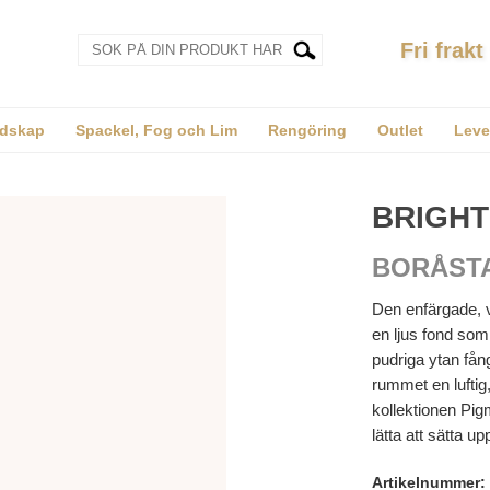
Fri frakt
dskap
Spackel, Fog och Lim
Rengöring
Outlet
Leve
BRIGHT
BORÅST
Den enfärgade, vi
en ljus fond som 
pudriga ytan fång
rummet en luftig,
kollektionen Pig
lätta att sätta u
Artikelnummer: