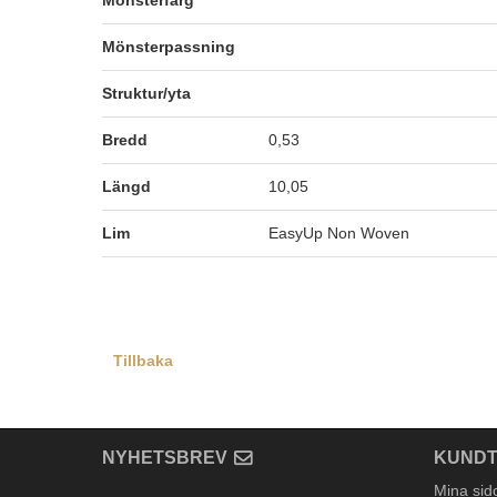
Mönsterfärg
Mönsterpassning
Struktur/yta
Bredd
0,53
Längd
10,05
Lim
EasyUp Non Woven
Tillbaka
NYHETSBREV
KUNDT
Mina sid