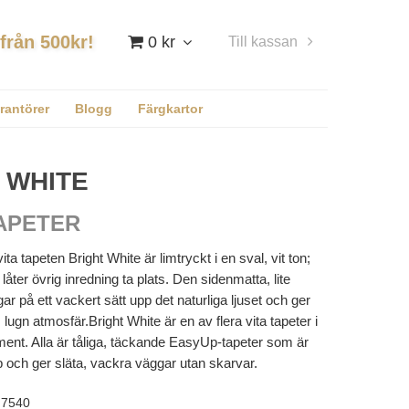
 från 500kr!
0 kr
Till kassan
Logga in
rantörer
Blogg
Färgkartor
 WHITE
APETER
ta tapeten Bright White är limtryckt i en sval, vit ton;
låter övrig inredning ta plats. Den sidenmatta, lite
ar på ett vackert sätt upp det naturliga ljuset och ger
 lugn atmosfär.Bright White är en av flera vita tapeter i
ment. Alla är tåliga, täckande EasyUp-tapeter som är
pp och ger släta, vackra väggar utan skarvar.
7540