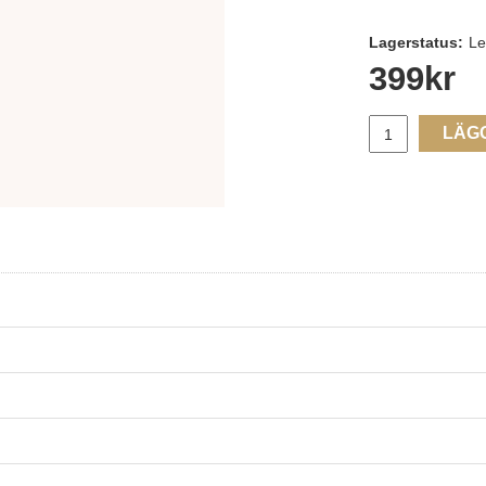
Lagerstatus:
Le
399
kr
LÄG