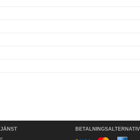
JÄNST
BETALNINGSALTERNATI
or