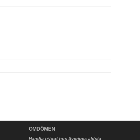
V
OMDÖMEN
Handla tryggt hos Sveriges äldsta