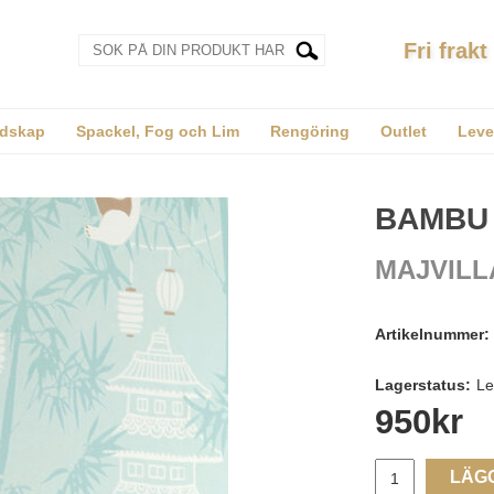
Fri frakt
dskap
Spackel, Fog och Lim
Rengöring
Outlet
Leve
BAMBU
MAJVILL
Artikelnummer:
Lagerstatus:
Le
950
kr
LÄG