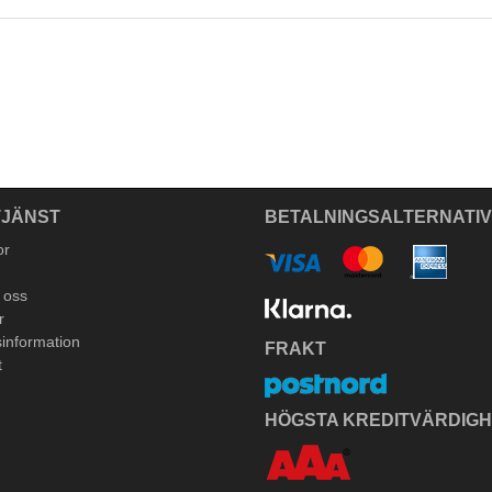
JÄNST
BETALNINGSALTERNATI
or
 oss
r
information
FRAKT
t
HÖGSTA KREDITVÄRDIG