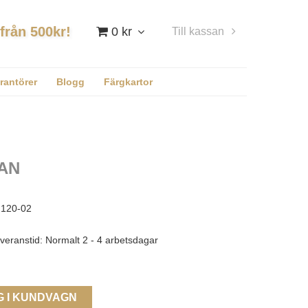
 från 500kr!
0 kr
Till kassan
Logga in
rantörer
Blogg
Färgkartor
AN
120-02
veranstid: Normalt 2 - 4 arbetsdagar
G I KUNDVAGN