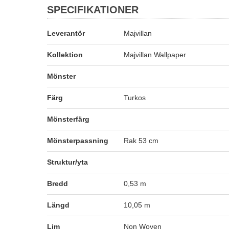
SPECIFIKATIONER
Leverantör
Majvillan
Kollektion
Majvillan Wallpaper
Mönster
Färg
Turkos
Mönsterfärg
Mönsterpassning
Rak 53 cm
Struktur/yta
Bredd
0,53 m
Längd
10,05 m
Lim
Non Woven