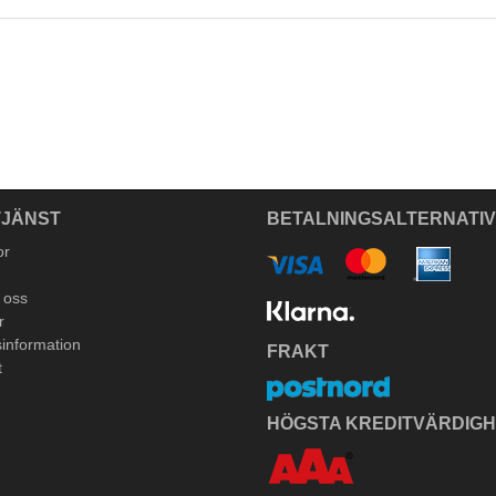
JÄNST
BETALNINGSALTERNATI
or
 oss
r
information
FRAKT
t
HÖGSTA KREDITVÄRDIG