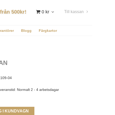
 från 500kr!
0 kr
Till kassan
Logga in
rantörer
Blogg
Färgkartor
AN
109-04
veranstid: Normalt 2 - 4 arbetsdagar
G I KUNDVAGN