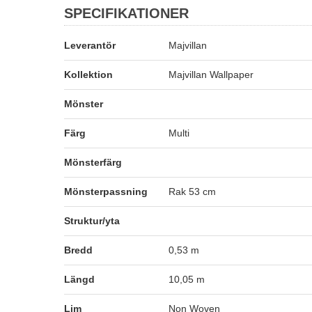
SPECIFIKATIONER
Leverantör
Majvillan
Kollektion
Majvillan Wallpaper
Mönster
Färg
Multi
Mönsterfärg
Mönsterpassning
Rak 53 cm
Struktur/yta
Bredd
0,53 m
Längd
10,05 m
Lim
Non Woven