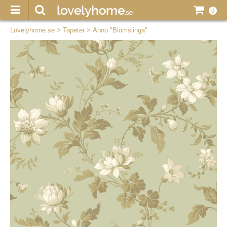
0
Lovelyhome.se
>
Tapeter
>
Anno "Blomslinga"