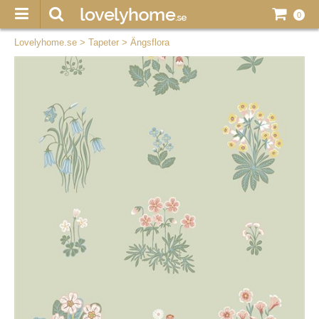
0
Lovelyhome.se
>
Tapeter
>
Ängsflora