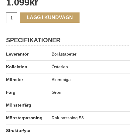
1.099
kr
LÄGG I KUNDVAGN
SPECIFIKATIONER
Leverantör
Boråstapeter
Kollektion
Österlen
Mönster
Blommiga
Färg
Grön
Mönsterfärg
Mönsterpassning
Rak passning 53
Struktur/yta