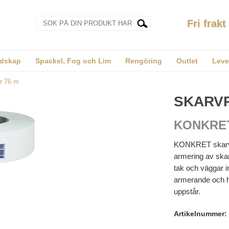
Fri frakt
dskap
Spackel, Fog och Lim
Rengöring
Outlet
Leve
r 76 m
SKARVR
KONKRE
KONKRET skarvre
armering av skar
tak och väggar i
armerande och h
uppstår.
Artikelnummer: