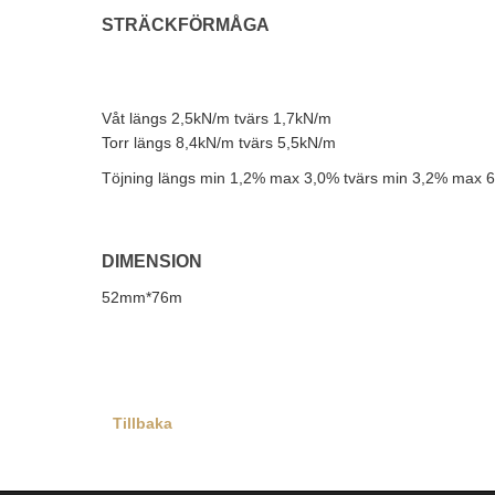
STRÄCKFÖRMÅGA
Våt längs 2,5kN/m tvärs 1,7kN/m
Torr längs 8,4kN/m tvärs 5,5kN/m
Töjning längs min 1,2% max 3,0% tvärs min 3,2% max 
DIMENSION
52mm*76m
Tillbaka