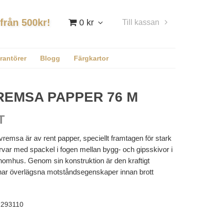
 från 500kr!
0 kr
Till kassan
Logga in
rantörer
Blogg
Färgkartor
EMSA PAPPER 76 M
T
msa är av rent papper, speciellt framtagen för stark
var med spackel i fogen mellan bygg- och gipsskivor i
nomhus. Genom sin konstruktion är den kraftigt
ar överlägsna motståndsegenskaper innan brott
293110