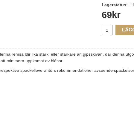
Lagerstatus:
I 
69
kr
LÄG
denna remsa blir lika stark, eller starkare än gipsskivan, där denna utg
 att minimera uppkomst av blåsor.
ölj respektive spackelleverantörs rekommendationer avseende spackelso