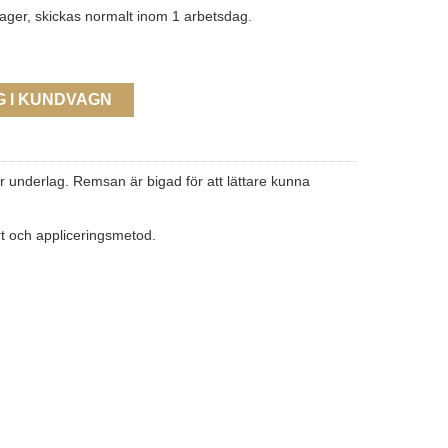
lager, skickas normalt inom 1 arbetsdag.
G I KUNDVAGN
ör underlag. Remsan är bigad för att lättare kunna
rt och appliceringsmetod.