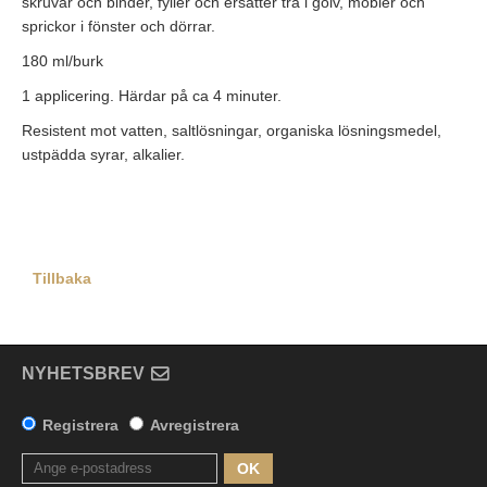
skruvar och binder, fyller och ersätter trä i golv, möbler och
sprickor i fönster och dörrar.
180 ml/burk
1 applicering. Härdar på ca 4 minuter.
Resistent mot vatten, saltlösningar, organiska lösningsmedel,
ustpädda syrar, alkalier.
Tillbaka
NYHETSBREV
Registrera
Avregistrera
OK