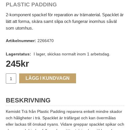
PLASTIC PADDING
2-komponent spackel för reparation av trämaterial. Spacklet är
lätt att forma, skära samt slipa och fungerar inomhus såväl
som utomhus.
Artikelnummer:
2266470
Lagerstatus:
I lager, skickas normalt inom 1 arbetsdag.
245
kr
LÄGG I KUNDVAGN
BESKRIVNING
Kemiskt Trä från Plastic Padding reparera enkelt mindre skador
och håligheter i trä. Spacklet är träfärgat och kan övermålas
eller lackas till önskad nyans. Vidare greppar spacklet spikar och