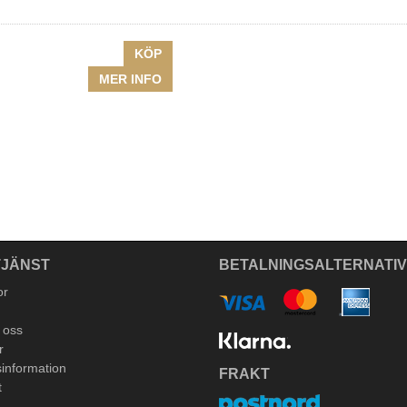
KÖP
MER INFO
JÄNST
BETALNINGSALTERNATI
or
 oss
r
information
FRAKT
t