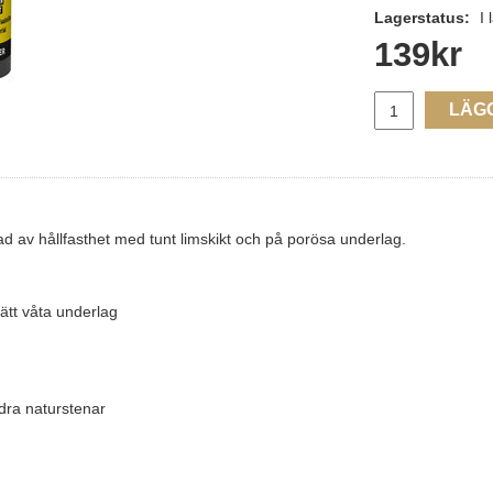
Lagerstatus:
I 
139
kr
LÄG
av hållfasthet med tunt limskikt och på porösa underlag.
lätt våta underlag
dra naturstenar