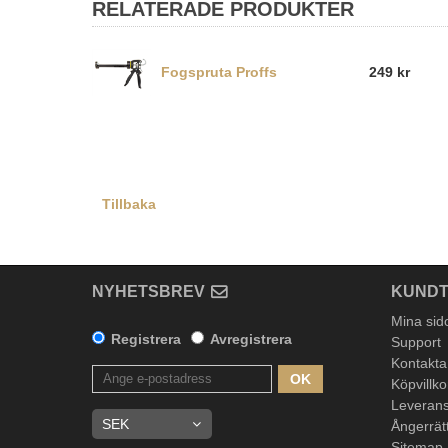
RELATERADE PRODUKTER
Fogspruta Proffs
249 kr
Tillbaka
NYHETSBREV
KUNDT
Mina sid
Registrera
Avregistrera
Support
Kontakta
OK
Köpvillko
Leverans
Ångerrät
Sitemap