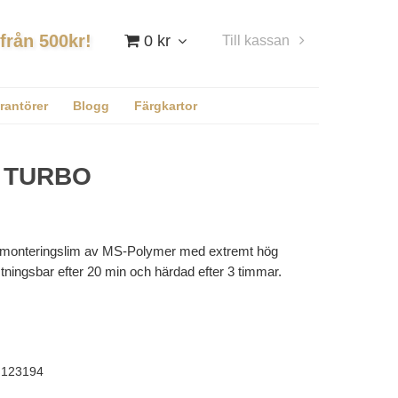
 från 500kr!
0 kr
Till kassan
Logga in
rantörer
Blogg
Färgkartor
L TURBO
monteringslim av MS-Polymer med extremt hög
stningsbar efter 20 min och härdad efter 3 timmar.
123194