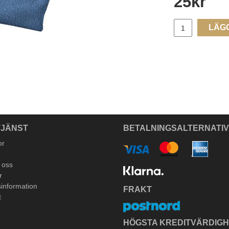
25
kr
LÄG
JÄNST
BETALNINGSALTERNATI
or
 oss
r
information
FRAKT
t
HÖGSTA KREDITVÄRDIG