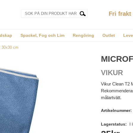
Fri frakt
dskap
Spackel, Fog och Lim
Rengöring
Outlet
Leve
2 30x30 cm
MICROF
VIKUR
Vikur Clean T2 Mi
Rekommenderas at
målartvätt.
Artikelnummer:
Lagerstatus:
I 