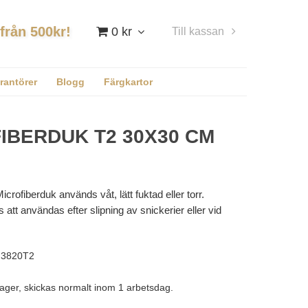
 från 500kr!
0 kr
Till kassan
Logga in
rantörer
Blogg
Färgkartor
IBERDUK T2 30X30 CM
crofiberduk används våt, lätt fuktad eller torr.
t användas efter slipning av snickerier eller vid
3820T2
lager, skickas normalt inom 1 arbetsdag.