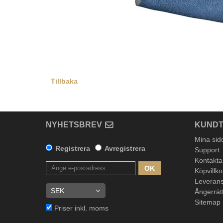
Tillbaka
NYHETSBREV
KUNDT
Mina sid
Registrera
Avregistrera
Support
Kontakta
OK
Köpvillko
Leverans
Ångerrät
Sitemap
Priser inkl. moms