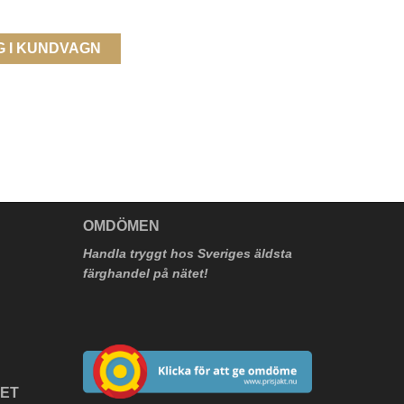
G I KUNDVAGN
V
OMDÖMEN
Handla tryggt hos Sveriges äldsta
färghandel på nätet!
HET