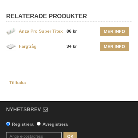
RELATERADE PRODUKTER
Anza Pro Super Titex
86 kr
MER INFO
Färgtråg
34 kr
MER INFO
Tillbaka
NYHETSBREV
Registrera
Avregistrera
OK