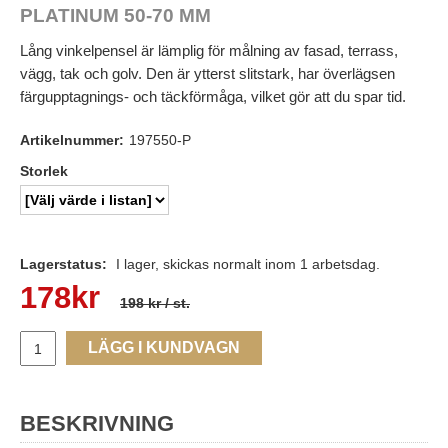
PLATINUM 50-70 MM
Lång vinkelpensel är lämplig för målning av fasad, terrass,
vägg, tak och golv. Den är ytterst slitstark, har överlägsen
färgupptagnings- och täckförmåga, vilket gör att du spar tid.
Artikelnummer:
197550-P
Storlek
Lagerstatus:
I lager, skickas normalt inom 1 arbetsdag.
178
kr
198 kr
/ st.
LÄGG I KUNDVAGN
BESKRIVNING