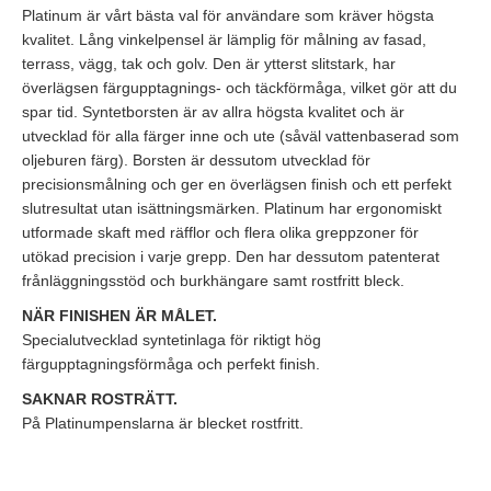
Platinum är vårt bästa val för användare som kräver högsta
kvalitet. Lång vinkelpensel är lämplig för målning av fasad,
terrass, vägg, tak och golv. Den är ytterst slitstark, har
överlägsen färgupptagnings- och täckförmåga, vilket gör att du
spar tid. Syntetborsten är av allra högsta kvalitet och är
utvecklad för alla färger inne och ute (såväl vattenbaserad som
oljeburen färg). Borsten är dessutom utvecklad för
precisionsmålning och ger en överlägsen finish och ett perfekt
slutresultat utan isättningsmärken. Platinum har ergonomiskt
utformade skaft med räfflor och flera olika greppzoner för
utökad precision i varje grepp. Den har dessutom patenterat
frånläggningsstöd och burkhängare samt rostfritt bleck.
NÄR FINISHEN ÄR MÅLET.
Specialutvecklad syntetinlaga för riktigt hög
färgupptagningsförmåga och perfekt finish.
SAKNAR ROSTRÄTT.
På Platinumpenslarna är blecket rostfritt.