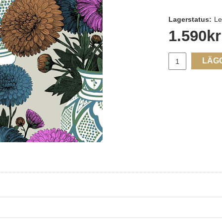
Lagerstatus:
Le
1.590
kr
LÄG