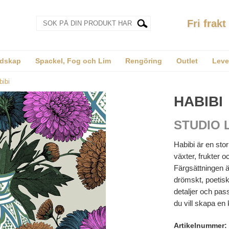
Fri frakt
dskap
Spackel, Fog och Lim
Rengöring
Outlet
Leve
bibi
HABIBI
STUDIO 
Habibi är en stor
växter, frukter o
Färgsättningen 
drömskt, poetiskt
detaljer och pas
du vill skapa en
Artikelnummer: