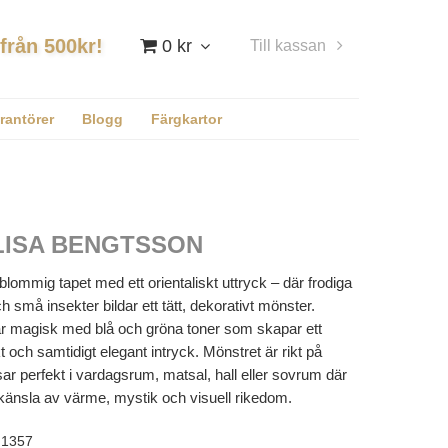
 från 500kr!
0 kr
Till kassan
Logga in
rantörer
Blogg
Färgkartor
LISA BENGTSSON
blommig tapet med ett orientaliskt uttryck – där frodiga
ch små insekter bildar ett tätt, dekorativt mönster.
är magisk med blå och gröna toner som skapar ett
 och samtidigt elegant intryck. Mönstret är rikt på
sar perfekt i vardagsrum, matsal, hall eller sovrum där
 känsla av värme, mystik och visuell rikedom.
1357