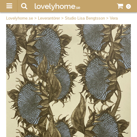
0
Lovelyhome.se
>
Leverantörer
>
Studio Lisa Bengtsson
>
Vera