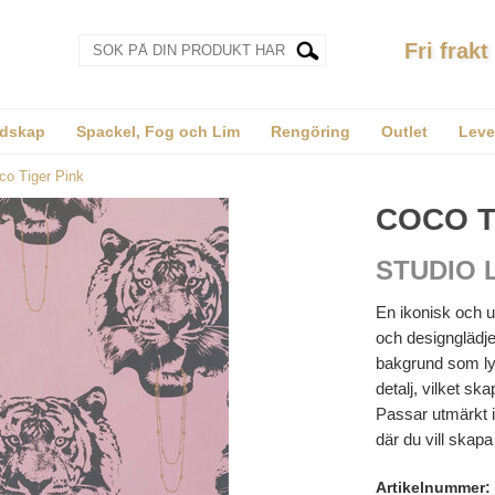
Fri frakt
dskap
Spackel, Fog och Lim
Rengöring
Outlet
Leve
co Tiger Pink
COCO T
STUDIO 
En ikonisk och u
och designglädje
bakgrund som lyf
detalj, vilket sk
Passar utmärkt i 
där du vill skapa
Artikelnummer: