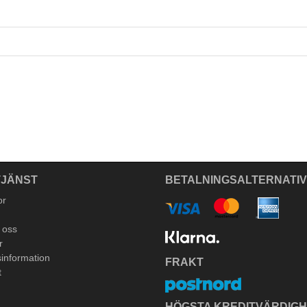
JÄNST
BETALNINGSALTERNATI
or
 oss
r
information
FRAKT
t
HÖGSTA KREDITVÄRDIG