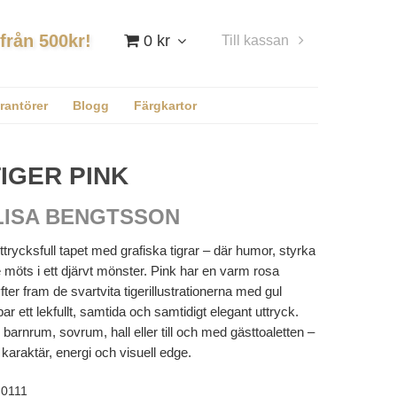
 från 500kr!
0 kr
Till kassan
Logga in
rantörer
Blogg
Färgkartor
IGER PINK
LISA BENGTSSON
ttrycksfull tapet med grafiska tigrar – där humor, styrka
 möts i ett djärvt mönster. Pink har en varm rosa
ter fram de svartvita tigerillustrationerna med gul
apar ett lekfullt, samtida och samtidigt elegant uttryck.
barnrum, sovrum, hall eller till och med gästtoaletten –
 karaktär, energi och visuell edge.
0111