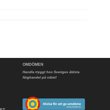
V
OMDÖMEN
Handla tryggt hos Sveriges äldsta
färghandel på nätet!
HET