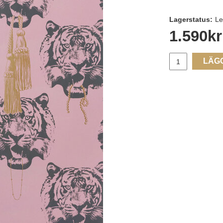
Lagerstatus:
Le
1.590
kr
LÄG