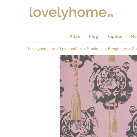
Altan
Färg
Tapeter
Re
Lovelyhome.se
>
Leverantörer
>
Studio Lisa Bengtsson
>
Co