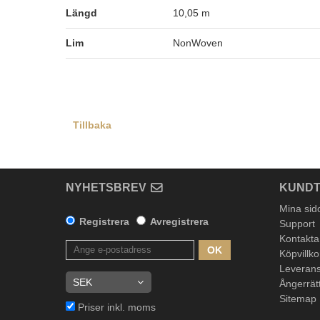
Längd
10,05 m
Lim
NonWoven
Tillbaka
NYHETSBREV
KUNDT
Mina sid
Registrera
Avregistrera
Support
Kontakta
OK
Köpvillko
Leverans
Ångerrät
Sitemap
Priser inkl. moms