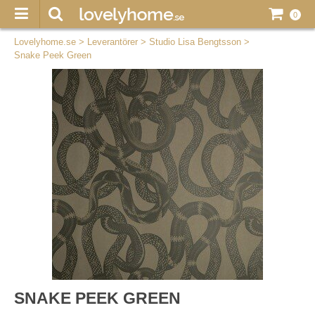
0
Lovelyhome.se
>
Leverantörer
>
Studio Lisa Bengtsson
>
Snake Peek Green
SNAKE PEEK GREEN