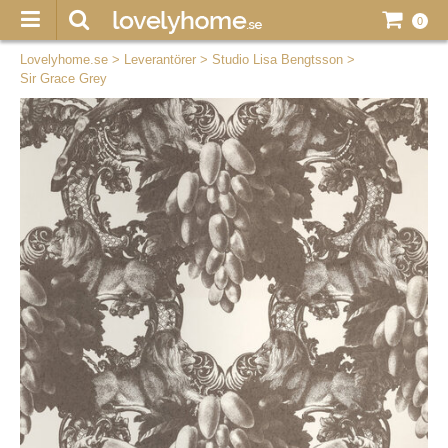
0
Lovelyhome.se
>
Leverantörer
>
Studio Lisa Bengtsson
>
Sir Grace Grey