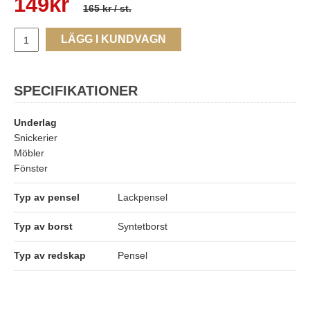
149
kr
165 kr
/ st.
LÄGG I KUNDVAGN
SPECIFIKATIONER
Underlag
Snickerier
Möbler
Fönster
Typ av pensel
Lackpensel
Typ av borst
Syntetborst
Typ av redskap
Pensel