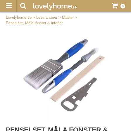
0
Lovelyhome.se
>
Leverantörer
>
Mäster
>
Penselset, Måla fönster & interiör
PENSELSET, MÅLA FÖNSTER &