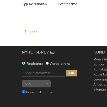
Typ av redskap
Tvättredskap
Tillbaka
NYHETSBREV
KUNDT
Mina sid
Registrera
Avregistrera
Support
Kontakta
OK
Köpvillko
Leverans
Ångerrät
Sitemap
Priser inkl. moms