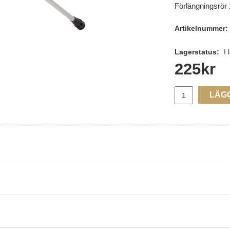
Förlängningsrör
Artikelnummer:
Lagerstatus:
I 
225
kr
LÄG