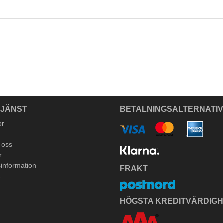
JÄNST
BETALNINGSALTERNATI
or
 oss
r
information
FRAKT
t
HÖGSTA KREDITVÄRDIG