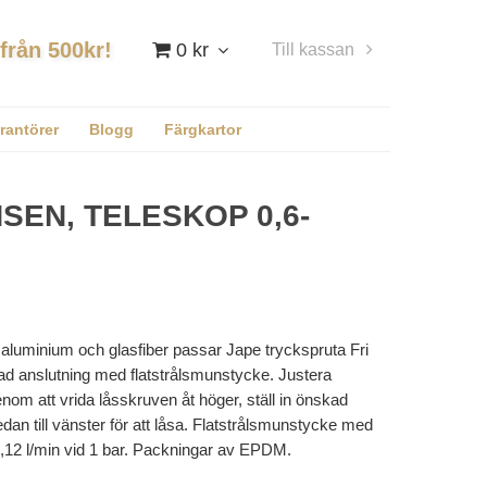
 från 500kr!
0 kr
Till kassan
Logga in
rantörer
Blogg
Färgkartor
NSEN, TELESKOP 0,6-
aluminium och glasfiber passar Jape tryckspruta Fri
lad anslutning med flatstrålsmunstycke. Justera
nom att vrida låsskruven åt höger, ställ in önskad
dan till vänster för att låsa. Flatstrålsmunstycke med
1,12 l/min vid 1 bar. Packningar av EPDM.