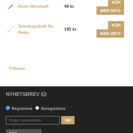
KÖP
Redo Miniskaft
49 kr
MER INFO
KÖP
Teleskopskaft för
195 kr
Redo
MER INFO
Tillbaka
NYHETSBREV
Registrera
Avregistrera
OK