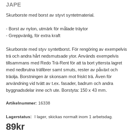
JAPE
Skurborste med borst av styvt syntetmaterial.
- Borst av nylon, utmärk för målade träytor
- Greppvänlig, för extra kraft
Skurborste med styv syntetborst. För rengöring av exempelvis
trä och andra hårt nedsmutsade ytor. Används exempelvis
tillsammans med Redo Trä-Rent för att ta bort yttersta lagret
med nedbrutna träfibrer samt smuts, rester av påväxt och
träolja. Borstningen är skonsam mot friskt trä. Även för
användning vid tvätt av t.ex. fasader, badrum och andra
byggnadsdelar inne och ute. Borstyta: 150 x 43 mm.
Artikelnummer:
16338
Lagerstatus:
I lager, skickas normalt inom 1 arbetsdag.
89
kr