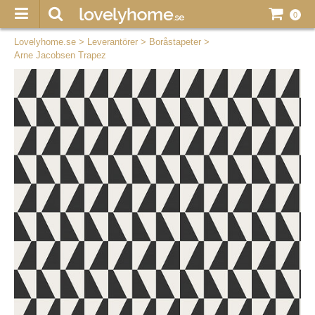
0
Lovelyhome.se
>
Leverantörer
>
Boråstapeter
>
Arne Jacobsen Trapez