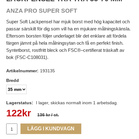
ANZA PRO SUPER SOFT
Super Soft Lackpensel har mjuk borst med hög kapacitet och
passar särskilt för dig som vill ha en mjukare målningskänsla.
Eftersom borsten följer underlaget blir det enklare att fördela
färgen jämnt på hela målningsytan och få en perfekt finish.
Syntetborst, rostfritt bleck och FSC®–certifierat träskaft av
bok (FSC-C108031).
Artikelnummer:
193135
Bredd
Lagerstatus:
I lager, skickas normalt inom 1 arbetsdag.
122
kr
136 kr
/ st.
LÄGG I KUNDVAGN