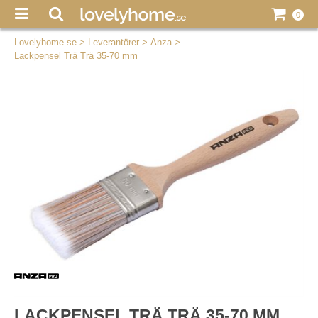
0
Lovelyhome.se
>
Leverantörer
>
Anza
>
Lackpensel Trä Trä 35-70 mm
LACKPENSEL TRÄ TRÄ 35-70 MM