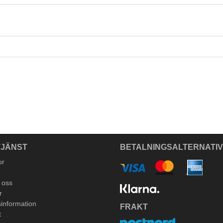
JÄNST
BETALNINGSALTERNATI
or
 oss
r
information
FRAKT
t