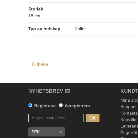
Storlek
18 cm
Typ av redskap
Roller
Tillbaka
NYHETSBREV
KUNDT
Mina sid
Registrera
Avregistrera
Support
Kontakta
OK
Köpvillko
Leverans
Ångerrät