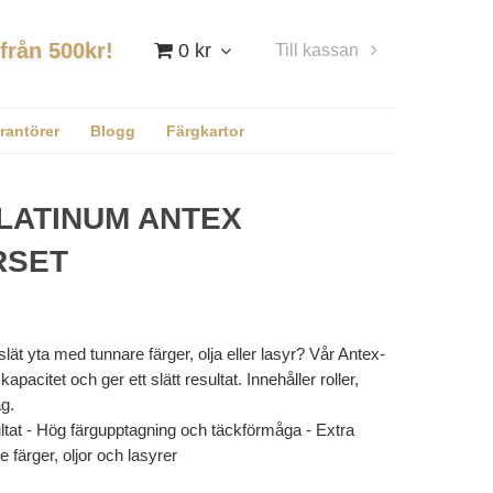
 från 500kr!
0 kr
Till kassan
Logga in
rantörer
Blogg
Färgkartor
LATINUM ANTEX
RSET
lät yta med tunnare färger, olja eller lasyr? Vår Antex-
kapacitet och ger ett slätt resultat. Innehåller roller,
åg.
sultat - Hög färgupptagning och täckförmåga - Extra
re färger, oljor och lasyrer