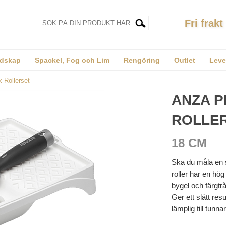
Fri frakt
dskap
Spackel, Fog och Lim
Rengöring
Outlet
Leve
 Rollerset
ANZA P
ROLLE
18 CM
Ska du måla en s
roller har en hög 
bygel och färgtr
Ger ett slätt re
lämplig till tunna