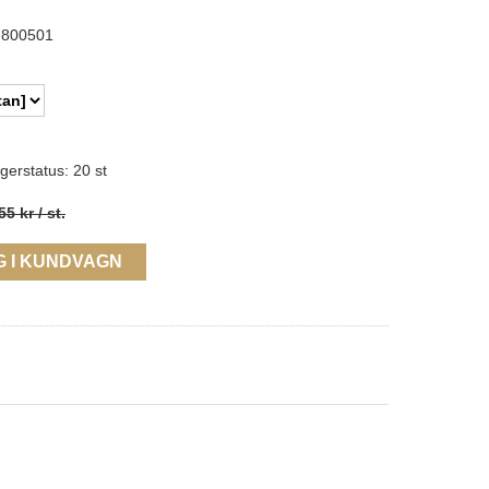
800501
gerstatus: 20 st
55 kr
/ st.
G I KUNDVAGN