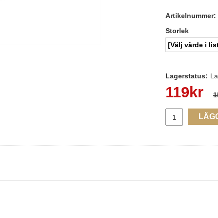
Artikelnummer:
Storlek
Lagerstatus:
La
119
kr
1
LÄG