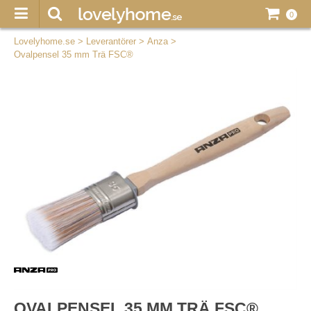
0
Lovelyhome.se
>
Leverantörer
>
Anza
>
Ovalpensel 35 mm Trä FSC®
OVALPENSEL 35 MM TRÄ FSC®