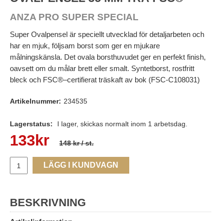
ANZA PRO SUPER SPECIAL
Super Ovalpensel är speciellt utvecklad för detaljarbeten och
har en mjuk, följsam borst som ger en mjukare
målningskänsla. Det ovala borsthuvudet ger en perfekt finish,
oavsett om du målar brett eller smalt. Syntetborst, rostfritt
bleck och FSC®–certifierat träskaft av bok (FSC-C108031)
Artikelnummer:
234535
Lagerstatus:
I lager, skickas normalt inom 1 arbetsdag.
133
kr
148 kr
/ st.
LÄGG I KUNDVAGN
BESKRIVNING