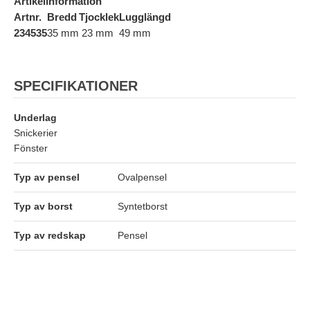
Artikelinformation
Artnr.
Bredd
Tjocklek
Lugglängd
234535
35 mm
23 mm
49 mm
SPECIFIKATIONER
Underlag
Snickerier
Fönster
Typ av pensel
Ovalpensel
Typ av borst
Syntetborst
Typ av redskap
Pensel