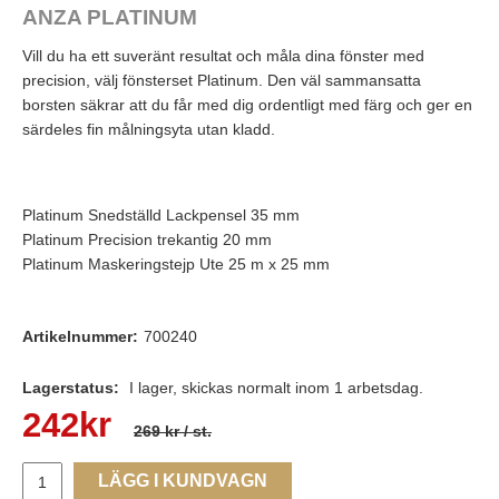
ANZA PLATINUM
Vill du ha ett suveränt resultat och måla dina fönster med
precision, välj fönsterset Platinum. Den väl sammansatta
borsten säkrar att du får med dig ordentligt med färg och ger en
särdeles fin målningsyta utan kladd.
Platinum Snedställd Lackpensel 35 mm
Platinum Precision trekantig 20 mm
Platinum Maskeringstejp Ute 25 m x 25 mm
Artikelnummer:
700240
Lagerstatus:
I lager, skickas normalt inom 1 arbetsdag.
242
kr
269 kr
/ st.
LÄGG I KUNDVAGN