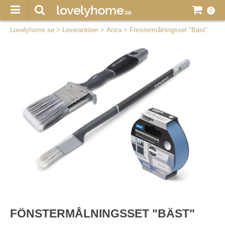
0
Lovelyhome.se
>
Leverantörer
>
Anza
>
Fönstermålningsset "Bäst"
FÖNSTERMÅLNINGSSET "BÄST"