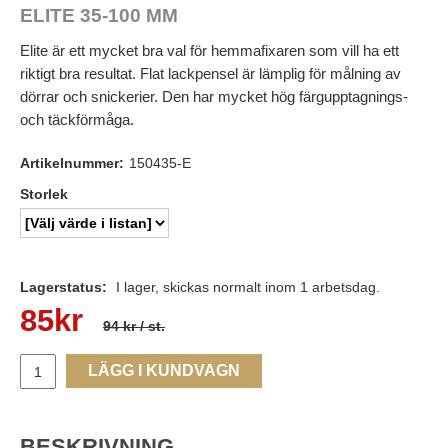
ELITE 35-100 MM
Elite är ett mycket bra val för hemmafixaren som vill ha ett
riktigt bra resultat. Flat lackpensel är lämplig för målning av
dörrar och snickerier. Den har mycket hög färgupptagnings-
och täckförmåga.
Artikelnummer:
150435-E
Storlek
Lagerstatus:
I lager, skickas normalt inom 1 arbetsdag.
85
kr
94 kr
/ st.
LÄGG I KUNDVAGN
BESKRIVNING