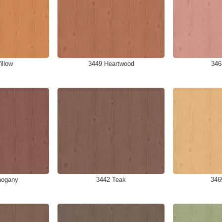
illow
3449 Heartwood
346
hogany
3442 Teak
346