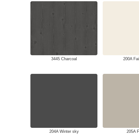
3445 Charcoal
200A Fai
204A Winter sky
205A F