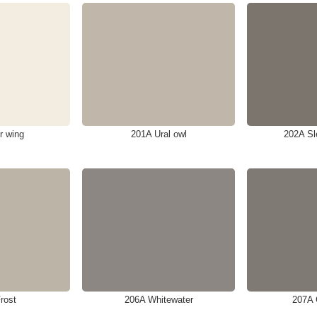
r wing
201A Ural owl
202A Sl
rost
206A Whitewater
207A 