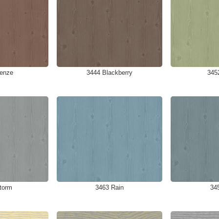
enze
3444 Blackberry
345
torm
3463 Rain
34