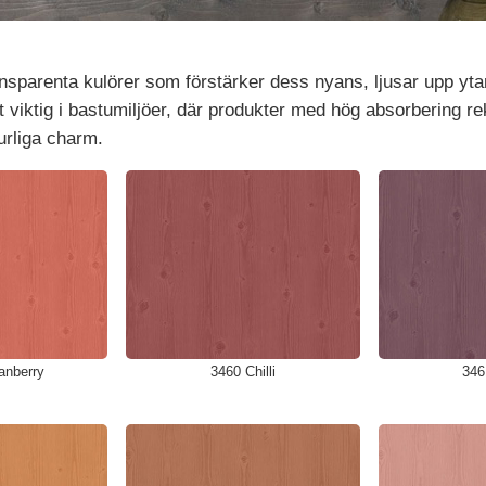
sparenta kulörer som förstärker dess nyans, ljusar upp ytan
lt viktig i bastumiljöer, där produkter med hög absorbering 
turliga charm.
anberry
3460 Chilli
346