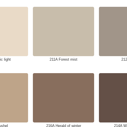
c light
211A Forest mist
212
ushel
216A Herald of winter
214A W