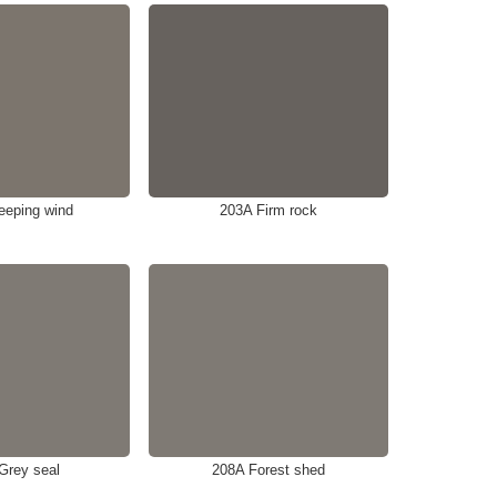
eeping wind
203A Firm rock
Grey seal
208A Forest shed