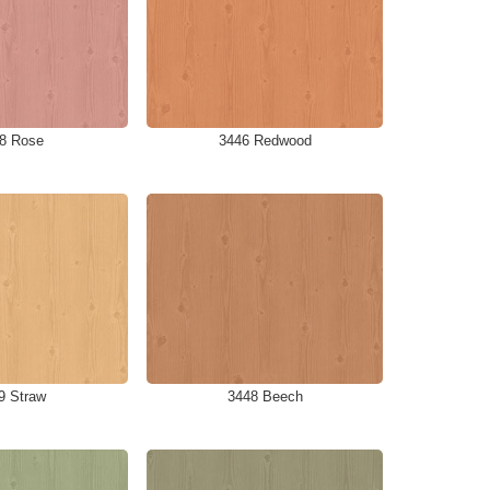
8 Rose
3446 Redwood
9 Straw
3448 Beech