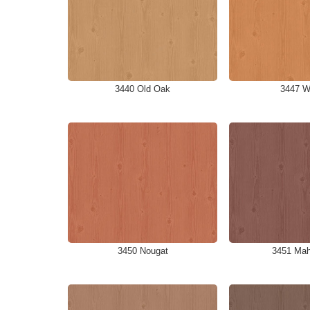
3440 Old Oak
3447 W
3450 Nougat
3451 Ma