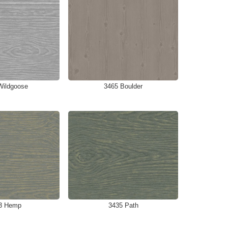
Wildgoose
3465 Boulder
3 Hemp
3435 Path