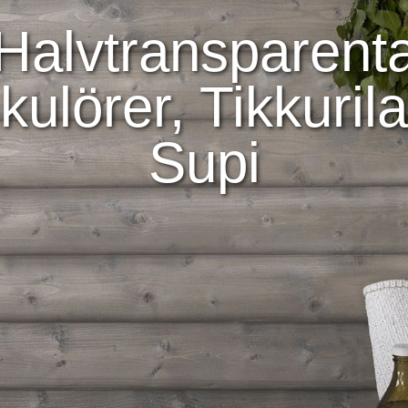
Halvtransparent
kulörer, Tikkurila
Supi