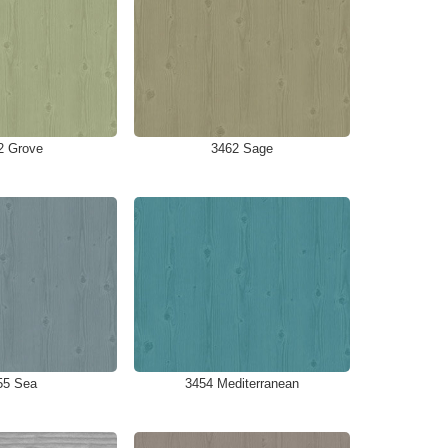
2 Grove
3462 Sage
55 Sea
3454 Mediterranean