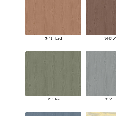
3441 Hazel
3443 W
3453 Ivy
3464 S