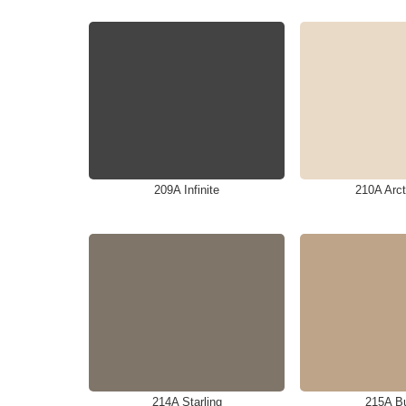
209A Infinite
210A Arcti
214A Starling
215A B