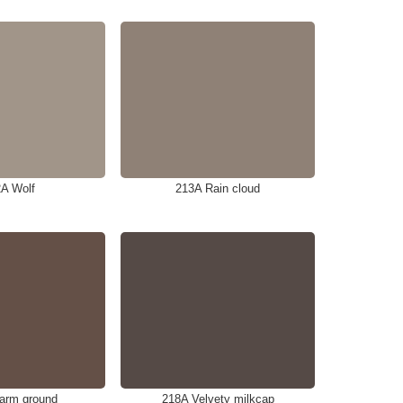
A Wolf
213A Rain cloud
arm ground
218A Velvety milkcap