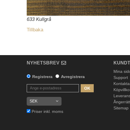
633 Kullgrå
Tillbaka
NYHETSBREV
KUNDT
Mina sid
Registrera
Avregistrera
Support
Kontakta
OK
Köpvillko
Leverans
Ångerrät
Sitemap
Priser inkl. moms