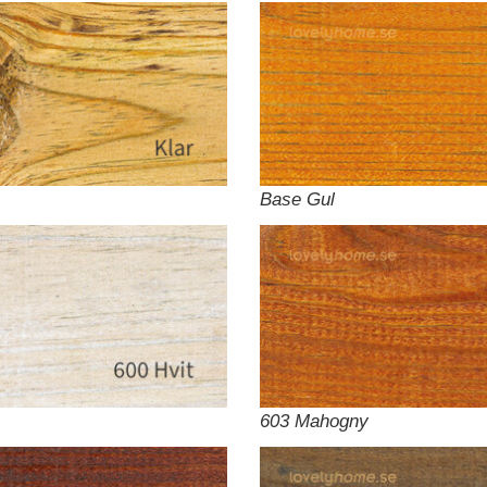
Base Gul
603 Mahogny