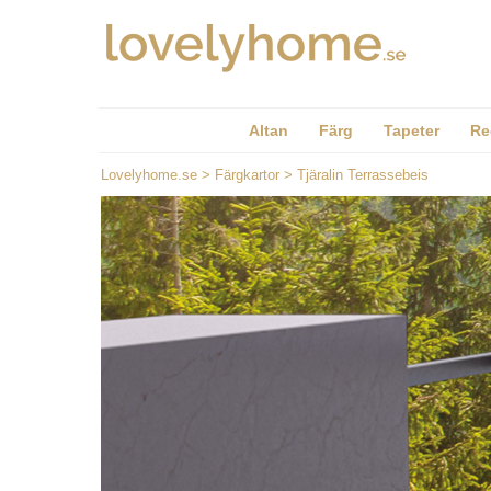
Altan
Färg
Tapeter
Re
Lovelyhome.se
>
Färgkartor
>
Tjäralin Terrassebeis