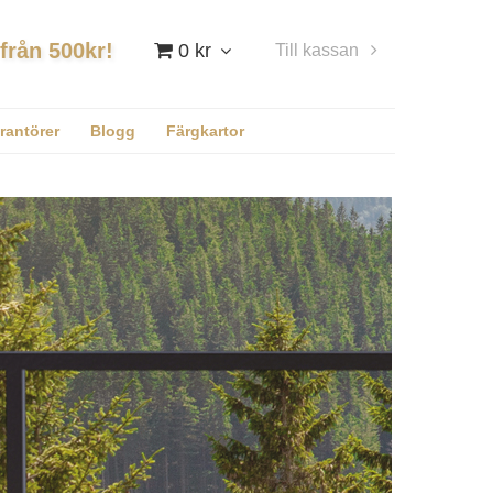
 från 500kr!
0 kr
Till kassan
Logga in
rantörer
Blogg
Färgkartor