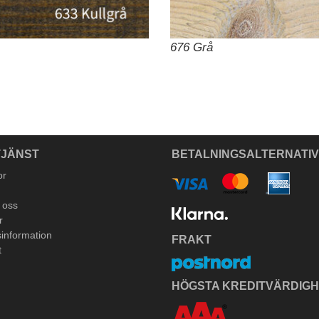
676 Grå
JÄNST
BETALNINGSALTERNATI
or
 oss
r
information
FRAKT
t
HÖGSTA KREDITVÄRDIG