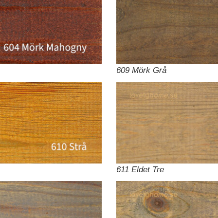
Handla för 8000 kr, vid ett köptillfälle, och få
609 Mörk Grå
proffspenslarna på köpet. (värde 903 kr)
Lägg till erbjudandet i kassan.
Stäng
611 Eldet Tre